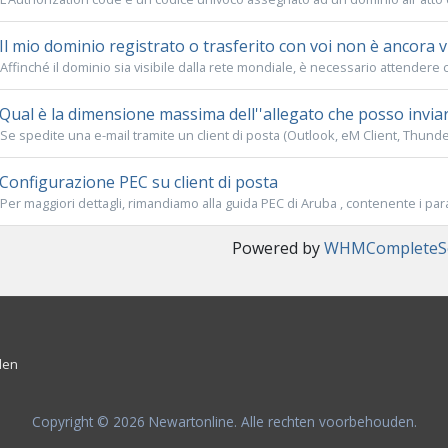
Il mio dominio registrato o trasferito con voi non è ancora vi
Affinché il dominio sia visibile dalla rete mondiale, è necessario attendere ci
Qual è la dimensione massima dell''allegato che posso inviar
Se spedite una e-mail tramite un client di posta (Outlook, eM Client, Thunderb
Configurazione PEC su client di posta
Per maggiori dettagli, rimandiamo alla guida PEC di Aruba , contenente i para
Powered by
WHMCompleteSo
den
Copyright © 2026 Newartonline. Alle rechten voorbehouden.