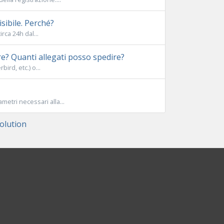
sibile. Perché?
rca 24h dal...
e? Quanti allegati posso spedire?
ird, etc.) o...
metri necessari alla...
lution