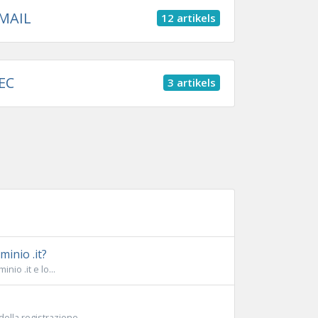
MAIL
12 artikels
EC
3 artikels
inio .it?
io .it e lo...
lla registrazione....