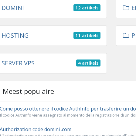
DOMINI
E
12 artikels
HOSTING
P
11 artikels
SERVER VPS
4 artikels
Meest populaire
Come posso ottenere il codice AuthInfo per trasferire un dom
Il codice Authinfo viene assegnato al momento della registrazione di un domin
Authorization code domini .com
L’Authorization code è un codice univoco assegnato ad un dominio all’ atto de