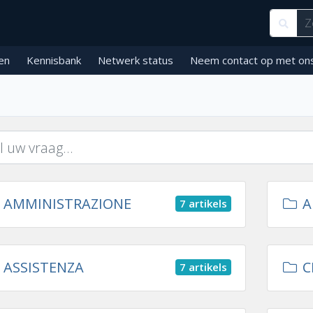
en
Kennisbank
Netwerk status
Neem contact op met on
AMMINISTRAZIONE
A
7 artikels
ASSISTENZA
C
7 artikels