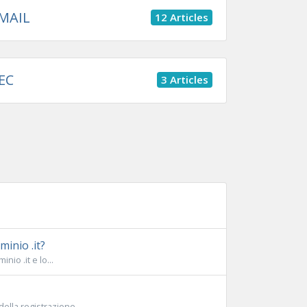
MAIL
12 Articles
EC
3 Articles
inio .it?
io .it e lo...
lla registrazione....