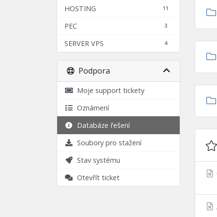
HOSTING
11
PEC
3
SERVER VPS
4
Podpora
Moje support tickety
Oznámení
Databáze řešení
Soubory pro stažení
Stav systému
Otevřít ticket