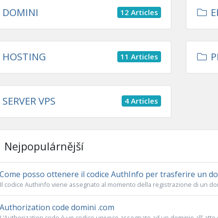
DOMINI
E
12 Articles
HOSTING
P
11 Articles
SERVER VPS
4 Articles
Nejpopulárnější
Come posso ottenere il codice AuthInfo per trasferire un dom
Il codice Authinfo viene assegnato al momento della registrazione di un domin
Authorization code domini .com
L’Authorization code è un codice univoco assegnato ad un dominio all’ atto de