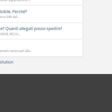
sibile. Perché?
rca 24h dal...
e? Quanti allegati posso spedire?
ird, etc.) o...
metri necessari alla...
lution