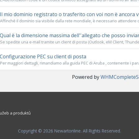
Il mio dominio registrato o trasferito con voi non è ancora vi
Affinché il dominio sia visibile dalla rete mondiale, è necessario attendere ci
Qual è la dimensione massima dell''allegato che posso inviar
Se spedite una e-mail tramite un client di posta (Outlook, eM Client, Thunderb
Configurazione PEC su client di posta
Per maggiori dettagli, rimandiamo alla guida PEC di Aruba , contenente i para
Powered by
WHMCompleteSo
užeb a produktů
Copyright © 2026 Newartonline. All Rights Reserved.