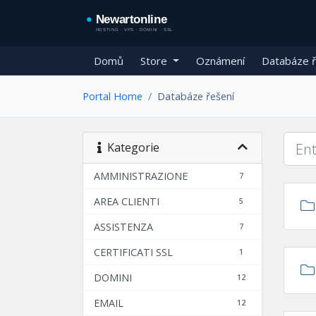
Domů
Store
Oznámení
Databáze ř
Portal Home
Databáze řešení
Kategorie
AMMINISTRAZIONE
7
AREA CLIENTI
5
ASSISTENZA
7
CERTIFICATI SSL
1
DOMINI
12
EMAIL
12