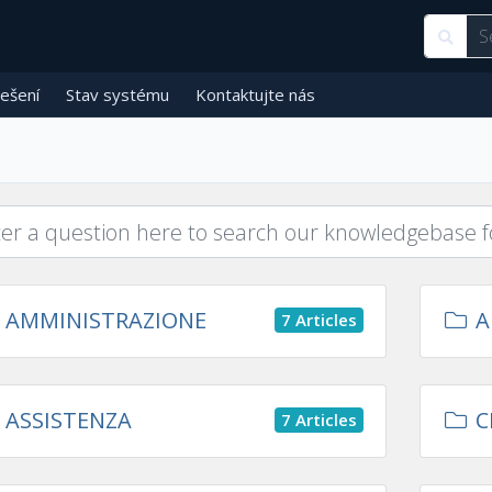
ešení
Stav systému
Kontaktujte nás
AMMINISTRAZIONE
A
7 Articles
ASSISTENZA
C
7 Articles