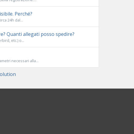
sibile. Perché?
rca 24h dal...
e? Quanti allegati posso spedire?
ird, etc.) o...
metri necessari alla...
lution