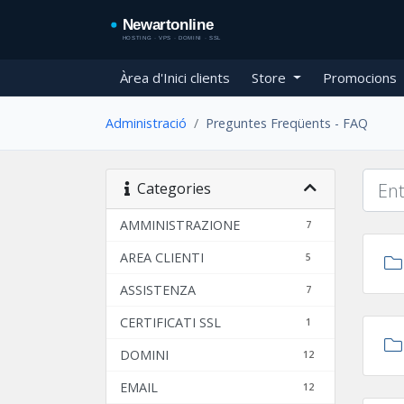
Àrea d'Inici clients
Store
Promocions
Administració
Preguntes Freqüents - FAQ
Categories
AMMINISTRAZIONE
7
AREA CLIENTI
5
ASSISTENZA
7
CERTIFICATI SSL
1
DOMINI
12
EMAIL
12