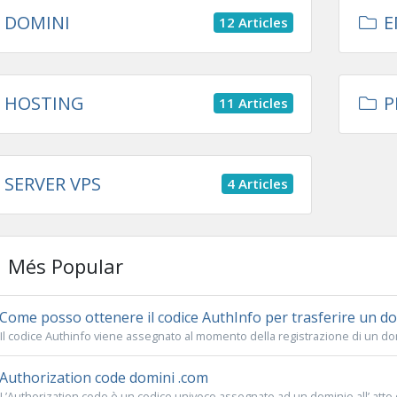
DOMINI
E
12 Articles
HOSTING
P
11 Articles
SERVER VPS
4 Articles
Més Popular
Come posso ottenere il codice AuthInfo per trasferire un dom
Il codice Authinfo viene assegnato al momento della registrazione di un domin
Authorization code domini .com
L’Authorization code è un codice univoco assegnato ad un dominio all’ atto de