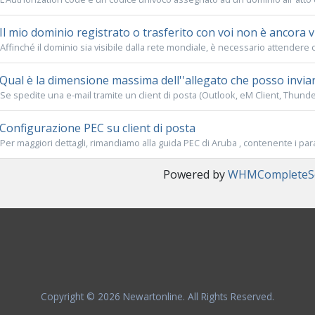
Il mio dominio registrato o trasferito con voi non è ancora vi
Affinché il dominio sia visibile dalla rete mondiale, è necessario attendere ci
Qual è la dimensione massima dell''allegato che posso inviar
Se spedite una e-mail tramite un client di posta (Outlook, eM Client, Thunderb
Configurazione PEC su client di posta
Per maggiori dettagli, rimandiamo alla guida PEC di Aruba , contenente i para
Powered by
WHMCompleteSo
Copyright © 2026 Newartonline. All Rights Reserved.