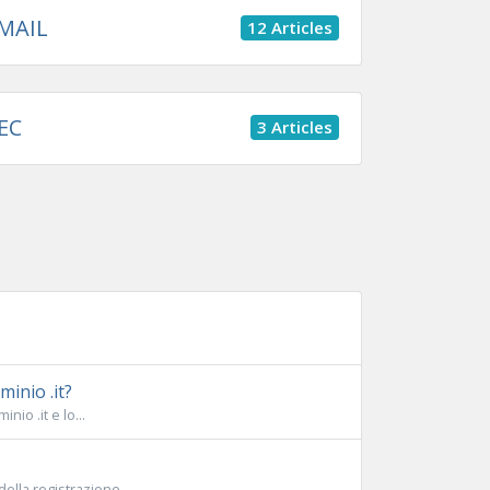
MAIL
12 Articles
EC
3 Articles
inio .it?
io .it e lo...
lla registrazione....