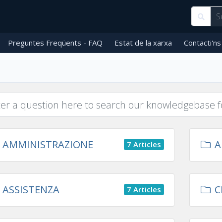
Preguntes Freqüents - FAQ
Estat de la xarxa
Contacti'ns
AMMINISTRAZIONE
A
7 Articles
ASSISTENZA
C
7 Articles