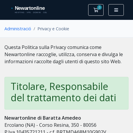
0
Carro de Comand
Administració
Privacy e Cookie
Questa Politica sulla Privacy comunica come
Newartonline raccoglie, utilizza, conserva e divulga le
informazioni raccolte dagli utenti di questo sito Web.
Titolare, Responsabile
del trattamento dei dati
Newartonline di Baratta Amedeo
Ercolano (NA) - Corso Resina, 350 - 80056
P.Iva 10435721211 - c.f. BRTMDA68M10G902V