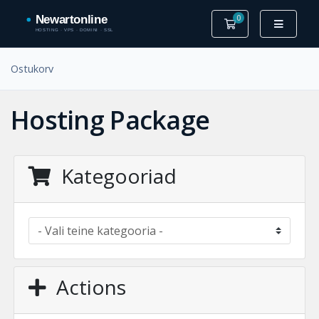
0
Ostukorv
Ostukorv
Hosting Package
Kategooriad
Actions