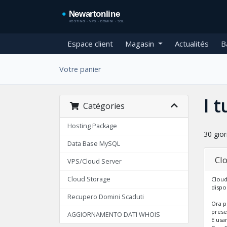
Espace client
Magasin
Actualités
B
Votre panier
I 
Catégories
Hosting Package
30 gior
Data Base MySQL
Cl
VPS/Cloud Server
Cloud Storage
Cloud 
dispos
Recupero Domini Scaduti
Ora p
prese
AGGIORNAMENTO DATI WHOIS
E usa