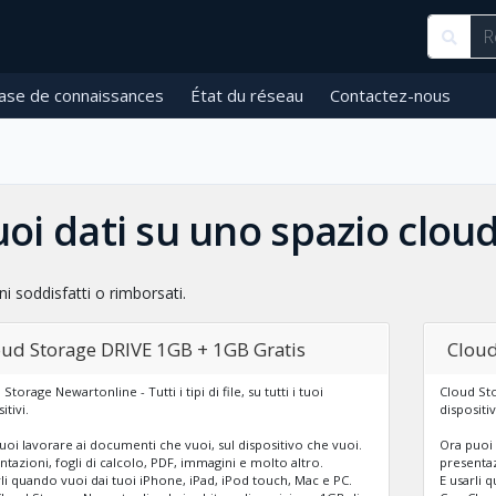
ase de connaissances
État du réseau
Contactez-nous
tuoi dati su uno spazio clou
ni soddisfatti o rimborsati.
oud Storage DRIVE 1GB + 1GB Gratis
Cloud
Storage Newartonline - Tutti i tipi di file, su tutti i tuoi
Cloud Stor
itivi.
dispositiv
uoi lavorare ai documenti che vuoi, sul dispositivo che vuoi.
Ora puoi 
ntazioni, fogli di calcolo, PDF, immagini e molto altro.
presentaz
rli quando vuoi dai tuoi iPhone, iPad, iPod touch, Mac e PC.
E usarli 