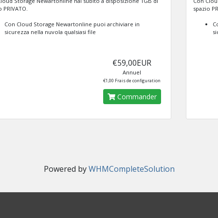
loud Storage Newartonline hai subito a disposizione 1GB di
Con Cloud
o PRIVATO.
spazio P
Con Cloud Storage Newartonline puoi archiviare in
Co
sicurezza nella nuvola qualsiasi file
si
€59,00EUR
Annuel
€1,00 Frais de configuration
Commander
Powered by
WHMCompleteSolution