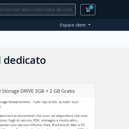
0
Votre panier
Espace client
d dedicato
 Storage DRIVE 3GB + 2 GB Gratis
age Newartonline - Tutti i tipi di file, su tutti i tuoi
i.
lavorare ai documenti che vuoi, sul dispositivo che vuoi.
ioni, fogli di calcolo, PDF, immagini e molto altro.
quando vuoi dai tuoi iPhone, iPad, iPod touch, Mac e PC.