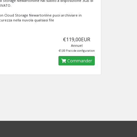
 Storage Newartonline hai subito a disposizione 3GB di
RIVATO.
n Cloud Storage Newartonline puoi archiviare in
curezza nella nuvola qualsiasi file
€119,00EUR
Annuel
€1,00 Frais de configuration
Commander