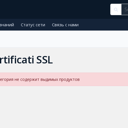
знаний
Статус сети
Связь с нами
rtificati SSL
егория не содержит выдимых продуктов