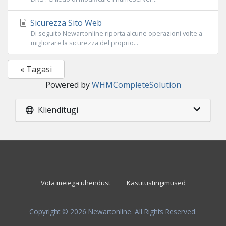
Sicurezza Sito Web
Di seguito Newartonline riporta alcune operazioni volte a
migliorare la sicurezza del proprio...
« Tagasi
Powered by
WHMCompleteSolution
Klienditugi
Võta meiega ühendust
Kasutustingimused
Copyright © 2026 Newartonline. All Rights Reserved.