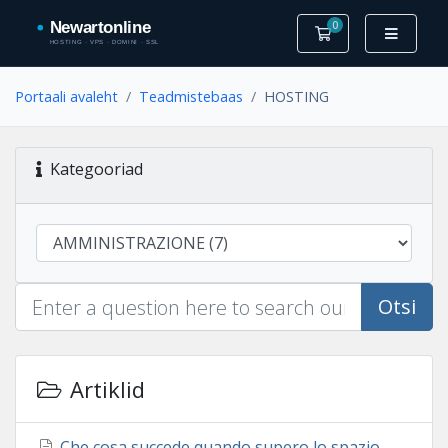
0
Ostukorv
Portaali avaleht
Teadmistebaas
HOSTING
Kategooriad
Otsi
Artiklid
Che cosa succede quando supero lo spazio