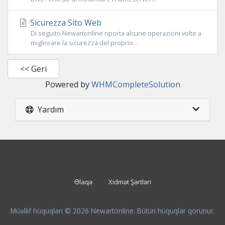
Sicurezza Sito Web
Di seguito Newartonline riporta alcune operazioni volte a
migliorare la sicurezza del proprio...
<< Geri
Powered by
WHMCompleteSolution
Yardım
Əlaqə
Xidmət Şərtləri
Müəllif hüquqları © 2026 Newartonline. Bütün hüquqlar qorunur.