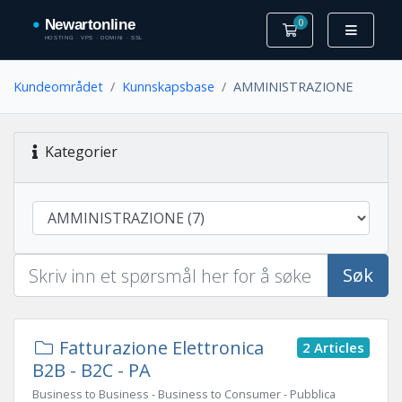
0
Handlevogn
Kundeområdet
Kunnskapsbase
AMMINISTRAZIONE
Kategorier
Søk
Fatturazione Elettronica
2 Articles
B2B - B2C - PA
Business to Business - Business to Consumer - Pubblica