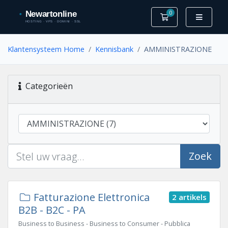
0
Winkelwagen
Klantensysteem Home
Kennisbank
AMMINISTRAZIONE
Categorieën
Zoek
Fatturazione Elettronica
2 artikels
B2B - B2C - PA
Business to Business - Business to Consumer - Pubblica