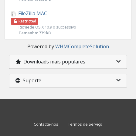
FileZilla MAC
Restricted
Richiede OS X 10.9 o successivo
Tamanho: 779 kB
Powered by
WHMCompleteSolution
Downloads mais populares
Suporte
Contacte-nos
Termos de Serviço