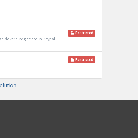
Restricted
a doversi registrare in Paypal
Restricted
lution