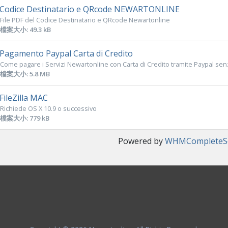
Codice Destinatario e QRcode NEWARTONLINE
File PDF del Codice Destinatario e QRcode Newartonline
檔案大小: 49.3 kB
Pagamento Paypal Carta di Credito
Come pagare i Servizi Newartonline con Carta di Credito tramite Paypal senz
檔案大小: 5.8 MB
FileZilla MAC
Richiede OS X 10.9 o successivo
檔案大小: 779 kB
Powered by
WHMCompleteSo