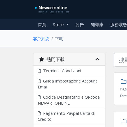
首頁
Store
公告
知識庫
服務狀
客戶系統
下載
熱門下載
Termini e Condizioni
Guida Impostazione Account
Email
Paga
fare
Codice Destinatario e QRcode
NEWARTONLINE
Pagamento Paypal Carta di
Credito