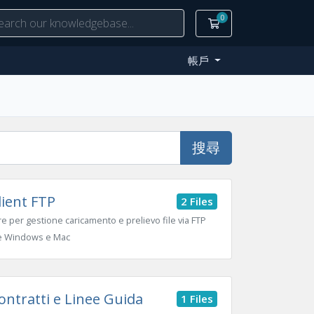
0
購物車
帳戶
搜尋
ient FTP
2 Files
e per gestione caricamento e prelievo file via FTP
e Windows e Mac
ntratti e Linee Guida
1 Files