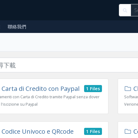
態
聯絡我們
Carta di Credito con Paypal
Cl
1 Files
menti con Carta di Credito tramite Paypal senza dover
Softwar
 l'iscizione su Paypal
Verion
Codice Univoco e QRcode
Co
1 Files