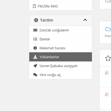
Cod
FileZilla MAC
Yardım
Dəstək sorğularım
Imp
Elanlar
Məlumat bazası
Yüklənilənlər
Server/Şəbəkə vəziyyəti
Yeni sorğu aç