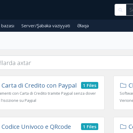
 bazası
Server/Şəbəkə vəziyyəti
Əlaqə
Carta di Credito con Paypal
Cl
1 Files
menti con Carta di Credito tramite Paypal senza dover
Softwar
 l'iscizione su Paypal
Verion
Codice Univoco e QRcode
Co
1 Files