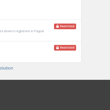
Restricted
a doversi registrare in Paypal
Restricted
lution