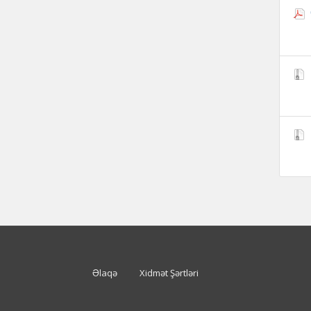
Əlaqə
Xidmət Şərtləri