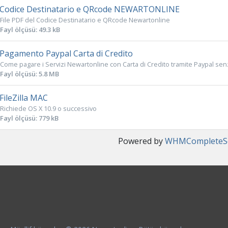
Codice Destinatario e QRcode NEWARTONLINE
File PDF del Codice Destinatario e QRcode Newartonline
Fayl ölçüsü: 49.3 kB
Pagamento Paypal Carta di Credito
Come pagare i Servizi Newartonline con Carta di Credito tramite Paypal senz
Fayl ölçüsü: 5.8 MB
FileZilla MAC
Richiede OS X 10.9 o successivo
Fayl ölçüsü: 779 kB
Powered by
WHMCompleteSo