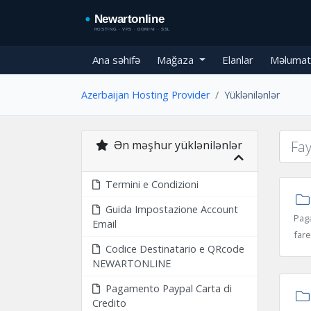
Ana səhifə
Mağaza
Elanlar
Məlumat
Azerbaijan Hosting Provider
Yüklənilənlər
Ən məşhur yüklənilənlər
Termini e Condizioni
Guida Impostazione Account
Paga
Email
fare
Codice Destinatario e QRcode
NEWARTONLINE
Pagamento Paypal Carta di
Credito